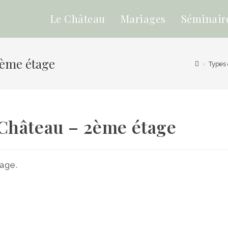
Le Château
Mariages
Séminair
2ème étage
>
Types
Château – 2ème étage
age.
cature
Chambre Caricature SDB