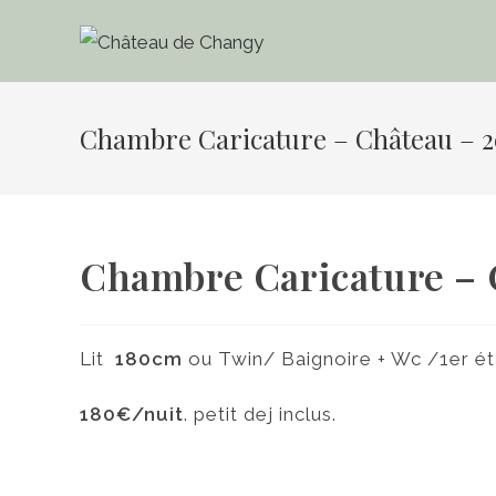
Skip
to
content
Chambre Caricature – Château – 
Chambre Caricature – 
Lit
180cm
ou Twin/ Baignoire + Wc /1er ét
180€/nuit
. petit dej inclus.
Chambre Caricature
Chambre Cari