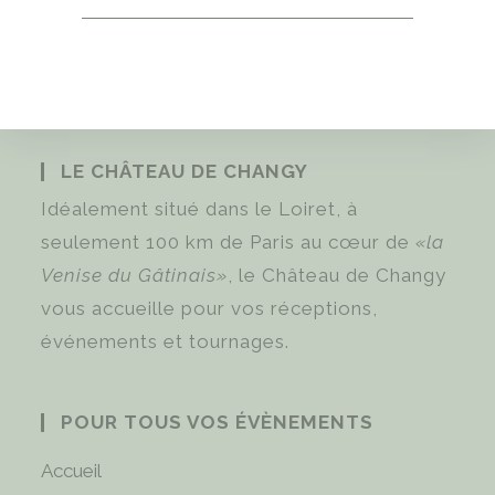
LE CHÂTEAU DE CHANGY
Idéalement situé dans le Loiret, à
seulement 100 km de Paris au cœur de
«la
Venise du Gâtinais»
, le Château de Changy
vous accueille pour vos réceptions,
événements et tournages.
POUR TOUS VOS ÉVÈNEMENTS
Accueil