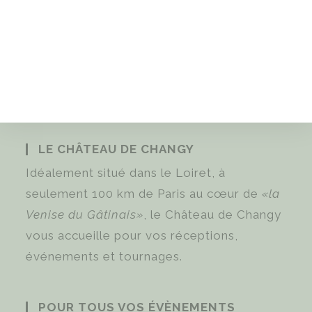
LE CHÂTEAU DE CHANGY
Idéalement situé dans le Loiret, à
seulement 100 km de Paris au cœur de
«la
Venise du Gâtinais»
, le Château de Changy
vous accueille pour vos réceptions,
événements et tournages.
POUR TOUS VOS ÉVÈNEMENTS